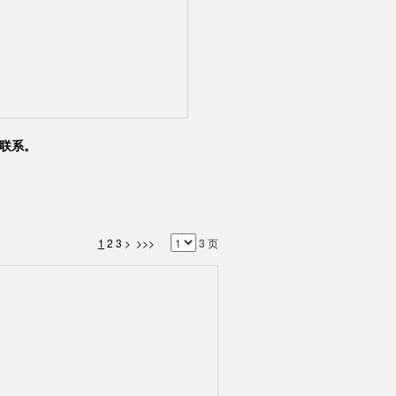
联系。
1
2
3
>
>>>
3 页