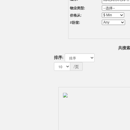
物业类型:
价格从:
#卧室:
共搜索
排序:
/页