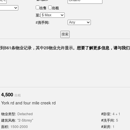
出售
出租
至:
#洗手间:
到561条物业记录，其中25物业允许显示。
想要了解更多信息，请与我们
4,500
出租
York rd and four mile creek rd
物业类型:
Detached
#卧室:
4 + 1
建筑风格:
"2-Storey"
#洗手间:
5
面积:
1500-2000
#厨房:
1