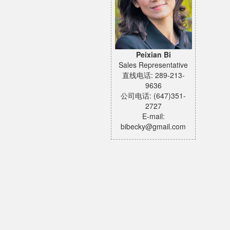
Peixian Bi
Sales Representative
直线电话: 289-213-
9636
公司电话: (647)351-
2727
E-mail:
bibecky@gmail.com