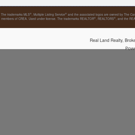
®
®
The trademarks MLS
, Multiple Listing Service
and the associated logos are owned by The Canad
®
®
members of CREA. Used under license. The trademarks REALTOR
, REALTORS
, and the R
Real Land Realty, Bro